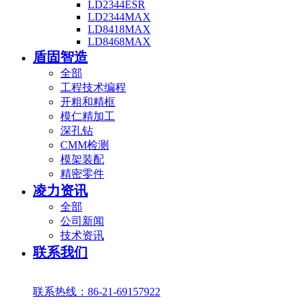
LD2344ESR
LD2344MAX
LD8418MAX
LD8468MAX
盾固智造
全部
工程技术编程
开粗和精框
模仁精加工
深孔钻
CMM检测
模架装配
精密零件
凌力资讯
全部
公司新闻
技术资讯
联系我们
联系热线：86-21-69157922