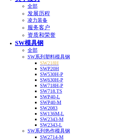
全部
发展历程
凌力装备
服务客户
资质和荣誉
SW模具钢
全部
SW系列塑料模具钢
SW218H
SWP20H
SW530H-P
SW630H-P
SW718H-P
SW718.TS
SWP40-L
SWP40-M
SW2083
SW136M-L
SW2343-M
SW2343-L
SW系列热作模具钢
SW2714-M