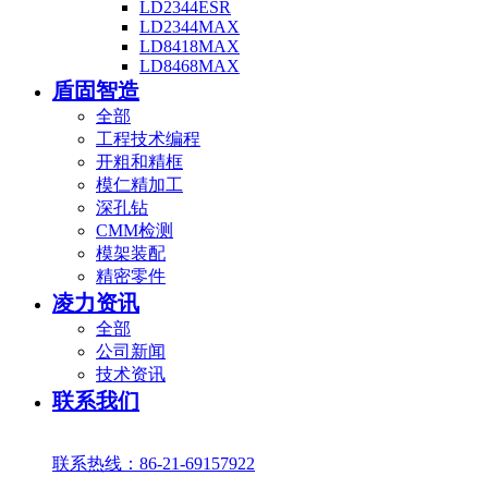
LD2344ESR
LD2344MAX
LD8418MAX
LD8468MAX
盾固智造
全部
工程技术编程
开粗和精框
模仁精加工
深孔钻
CMM检测
模架装配
精密零件
凌力资讯
全部
公司新闻
技术资讯
联系我们
联系热线：86-21-69157922