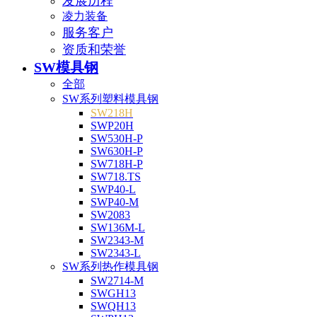
发展历程
凌力装备
服务客户
资质和荣誉
SW模具钢
全部
SW系列塑料模具钢
SW218H
SWP20H
SW530H-P
SW630H-P
SW718H-P
SW718.TS
SWP40-L
SWP40-M
SW2083
SW136M-L
SW2343-M
SW2343-L
SW系列热作模具钢
SW2714-M
SWGH13
SWQH13