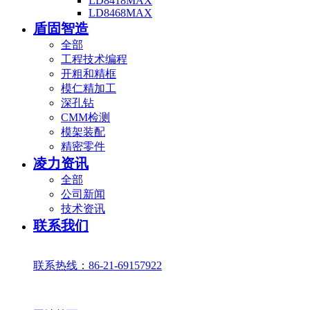
LD8418MAX
LD8468MAX
盾固智造
全部
工程技术编程
开粗和精框
模仁精加工
深孔钻
CMM检测
模架装配
精密零件
凌力资讯
全部
公司新闻
技术资讯
联系我们
联系热线：86-21-69157922