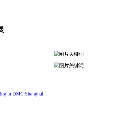
展
nting in DMC Shanghai